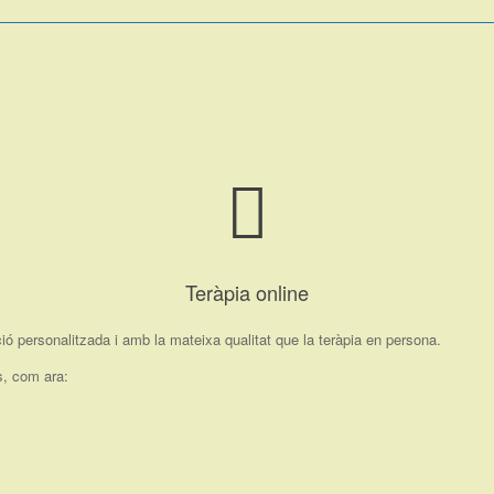
Saltar
al
contenido
Teràpia online
ó personalitzada i amb la mateixa qualitat que la teràpia en persona.
s, com ara: