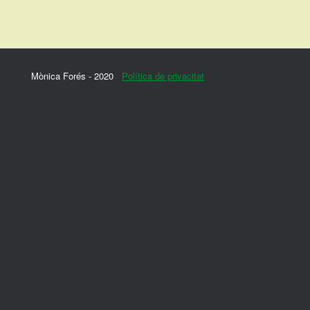
Saltar
al
contenido
❤
Mònica Forés - 2020
Política de privacitat