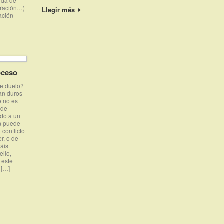
ida de
tración…)
Llegir més
ación
oceso
de duelo?
an duros
o no es
 de
ido a un
en puede
conflicto
er, o de
yáis
ello,
 este
 […]