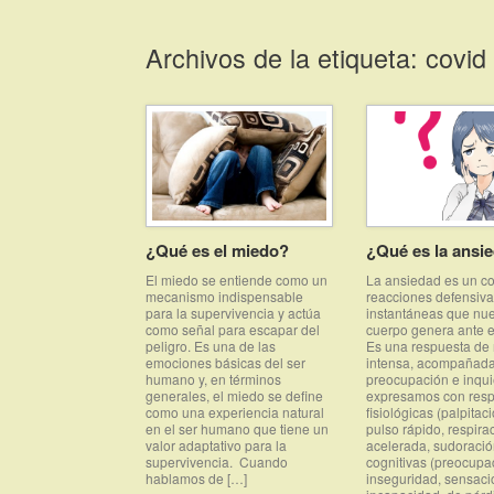
Saltar
al
Archivos de la etiqueta:
covid
contenido
¿Qué es el miedo?
¿Qué es la ansi
El miedo se entiende como un
La ansiedad es un co
mecanismo indispensable
reacciones defensiva
para la supervivencia y actúa
instantáneas que nue
como señal para escapar del
cuerpo genera ante el
peligro. Es una de las
Es una respuesta de
emociones básicas del ser
intensa, acompañad
humano y, en términos
preocupación e inqu
generales, el miedo se define
expresamos con res
como una experiencia natural
fisiológicas (palpitac
en el ser humano que tiene un
pulso rápido, respira
valor adaptativo para la
acelerada, sudoraci
supervivencia. Cuando
cognitivas (preocupa
hablamos de […]
inseguridad, sensaci