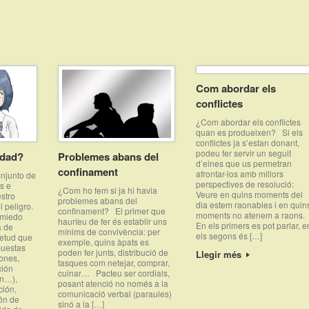
Com abordar els
conflictes
¿Com abordar els conflictes
quan es produeixen? Si els
conflictes ja s’estan donant,
podeu fer servir un seguit
edad?
Problemes abans del
d’eines que us permetran
confinament
afrontar-los amb millors
njunto de
perspectives de resolució:
s e
¿Com ho fem si ja hi havia
Veure en quins moments del
stro
problemes abans del
dia estem raonables i en quin
 peligro.
confinament? El primer que
moments no atenem a raons.
 miedo
hauríeu de fer és establir uns
En els primers es pot parlar, e
a de
mínims de convivència: per
els segons és […]
ietud que
exemple, quins àpats es
puestas
poden fer junts, distribució de
Llegir més
iones,
tasques com netejar, comprar,
ción
cuinar… Pacteu ser cordials,
ón…),
posant atenció no només a la
ción,
comunicació verbal (paraules)
ón de
sinó a la […]