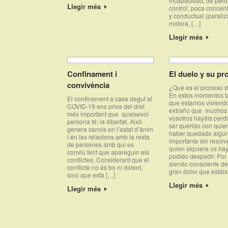
incapacidad, de pérd
Llegir més
control, poca concen
y conductual (paraliz
motora, […]
Llegir més
Confinament i
El duelo y su pr
convivència
¿Qué es el proceso 
En estos momentos t
El confinament a casa degut al
que estamos viviend
COVID-19 ens priva del dret
extraño que muchos
més important que qualsevol
vosotros hayáis perd
persona té: la llibertat. Això
ser querido con qui
genera canvis en l’estat d’ànim
haber quedado algún 
i en les relacions amb la resta
importante sin resolv
de persones amb qui es
quien siquiera os ha
conviu fent que apareguin els
podido despedir. Por 
conflictes. Considerant que el
siendo consciente de
conflicte no és bo ni dolent,
gran dolor que estáis
sinó que està […]
Llegir més
Llegir més