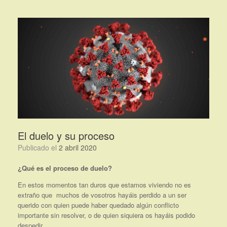
Saltar
al
contenido
El duelo y su proceso
Publicado el
2 abril 2020
¿Qué es el proceso de duelo?
En estos momentos tan duros que estamos viviendo no es
extraño que muchos de vosotros hayáis perdido a un ser
querido con quien puede haber quedado algún conflicto
importante sin resolver, o de quien siquiera os hayáis podido
despedir.