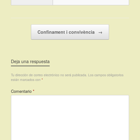
Navegador de artículos
Confinament i convivència
→
Deja una respuesta
Tu dirección de correo electrónico no será publicada.
Los campos obligatorios
están marcados con
*
Comentario
*